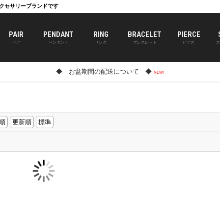
クセサリーブランドです
PAIR
PENDANT
RING
BRACELET
PIERCE
ペア
ペンダント
リング
ブレスレット
ピアス
ス
◆ お盆期間の配送について ◆
順
更新順
標準