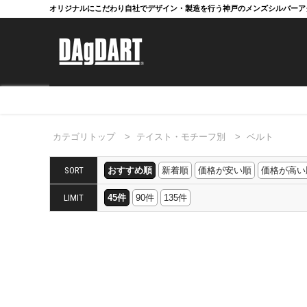
オリジナルにこだわり自社でデザイン・製造を行う神戸のメンズシルバーア
カテゴリトップ
>
テイスト・モチーフ別
>
ベルト
SORT
おすすめ順
新着順
価格が安い順
価格が高い
LIMIT
45件
90件
135件