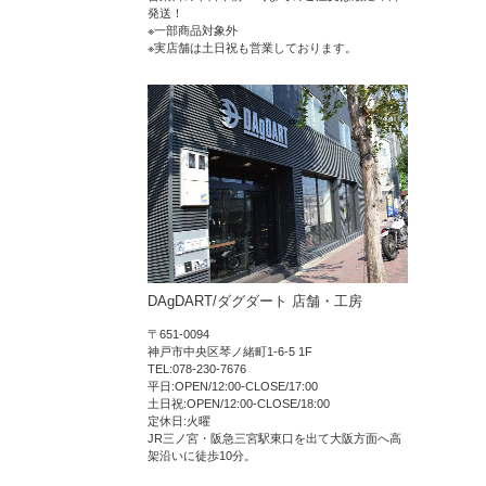
発送！
※一部商品対象外
※実店舗は土日祝も営業しております。
DAgDART/ダグダート 店舗・工房
〒651-0094
神戸市中央区琴ノ緒町1-6-5 1F
TEL:078-230-7676
平日:OPEN/12:00-CLOSE/17:00
土日祝:OPEN/12:00-CLOSE/18:00
定休日:火曜
JR三ノ宮・阪急三宮駅東口を出て大阪方面へ高
架沿いに徒歩10分。