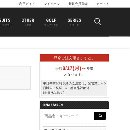
ご利用ガイド
マイページ
新規会員登録
カート：
SUITS
OTHER
GOLF
SERIES
ーツアクセ
その他
ゴルフアクセ
シリーズ
只今ご注文頂きますと、
8/17(月)～
最短
発送
となります。
平日午前10時以降のご注文は、翌営業日～5
日以内に発送。※一部商品対象外
(土日祝は除く)
ITEM SEARCH